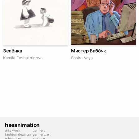
Зелёнка
Мистер Бабóчк
Kamila Fashutdinova
Sasha Vays
hseanimation
artz work
gallllery
fashion deziiign
gallllery.art
education
kiiids.art