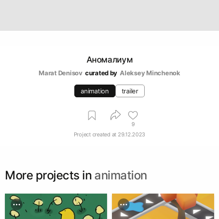
Аномалиум
Marat Denisov
curated by
Aleksey Minchenok
animation
trailer
9
Project created at
29.12.2023
More projects in
animation