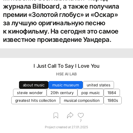
журнала Billboard, а также получила
премии «Золотой глобус» и «Оскар»
за лучшую оригинальную песню
к кинофильму. На сегодня это самое
известное произведение Уандера.
I Just Call To Say I Love You
HSE AI LAB
about music
music museum
united states
stevie wonder
20th century
pop music
1984
greatest hits collection
musical composition
1980s
7
Project created at
27.01.2025