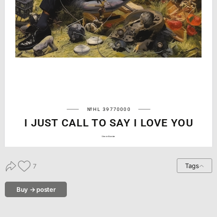
№HL 39770000
I JUST CALL TO SAY I LOVE YOU
Stevie Wonder
Tags
7
Buy → poster