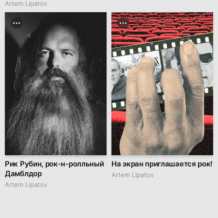
Artem Lipatov
Рик Рубин, рок-н-ролльный
На экран приглашается рок!
Дамблдор
Artem Lipatov
Artem Lipatov