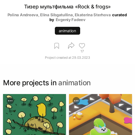
Тизер мультфильма «Rock & frogs»
Polina Andreeva
, 
Elina Sibgatullina
, 
Ekaterina Sterhova
curated 
by
Evgeniy Fadeev
animation
17
Project created at
29.03.2023
More projects in
animation