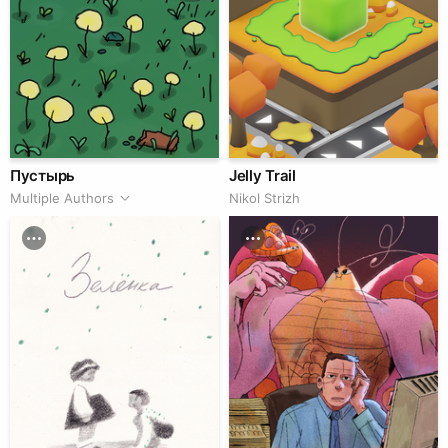
Пустырь
Jelly Trail
Multiple Authors
Nikol Strizh