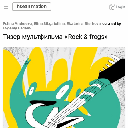
hseanimation
Login
Polina Andreeva
, 
Elina Sibgatullina
, 
Ekaterina Sterhova
curated by
Evgeniy Fadeev
Тизер мультфильма «Rock & frogs»