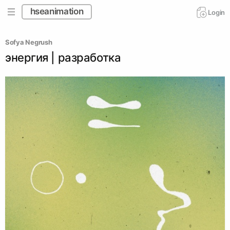
hseanimation
Login
Sofya Negrush
энергия | разработка