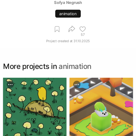
Sofya Negrush
animation
57
Project created at
31.10.2025
More projects in
animation