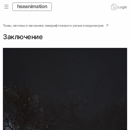
hseanimation
Login
Темы, мотивы и механики лавкрафтовского ужаса в видеоиграх
Заключение