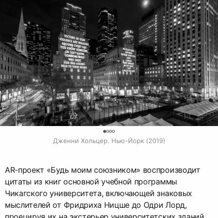
0
Дженни Хольцер. Нью-Йорк (2019)
AR-проект «Будь моим союзником» воспроизводит
цитаты из книг основной учебной программы
Чикагского университета, включающей знаковых
мыслителей от Фридриха Ницше до Одри Лорд,
проецируя их на экстерьер университетских зданий