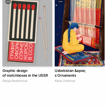
Graphic design
Uzbekistan &apos;
of matchboxes in the USSR
s Ornaments
Darya Rodionova
Alina Umirova