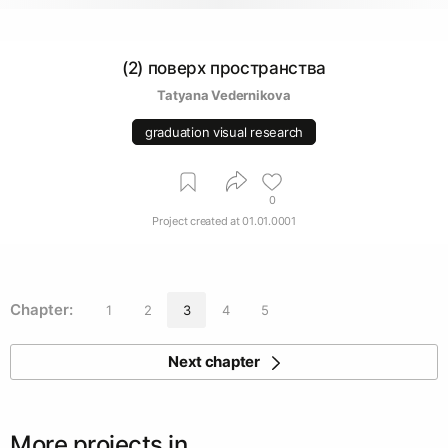
(2) поверх пространства
Tatyana Vedernikova
graduation visual research
0
Project created at
01.01.0001
Chapter:
1
2
3
4
5
Next chapter
More projects in