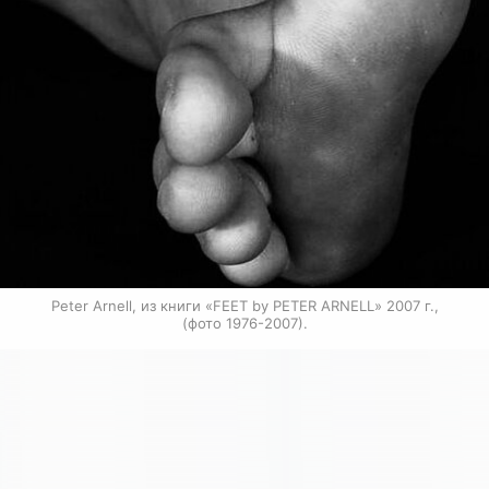
Peter Arnell, из книги «FEET by PETER ARNELL» 2007 г.,

(фото 1976-2007).