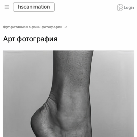
hseanimation
Login
Фут фетишизм в фэшн фотографии
Арт фотография