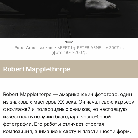
0
Peter Arnell, из книги «FEET by PETER ARNELL» 2007 г.,

(фото 1976-2007).
Robert Mapplethorpe
Robert Mapplethorpe — американский фотограф, один
из знаковых мастеров XX века. Он начал свою карьеру
с коллажей и полароидных снимков, но настоящую
известность получил благодаря черно-белой
фотографии. Его работы отличает строгая
композиция, внимание к свету и пластичности форм.