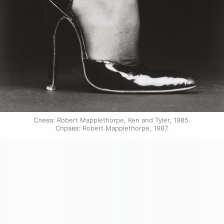
Слева: Robert Mapplethorpe, Ken and Tyler, 1985.

Справа: Robert Mapplethorpe, 1987.