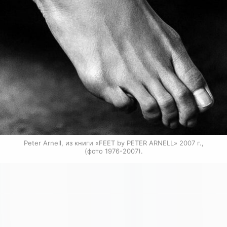
Peter Arnell, из книги «FEET by PETER ARNELL» 2007 г.,

(фото 1976-2007).