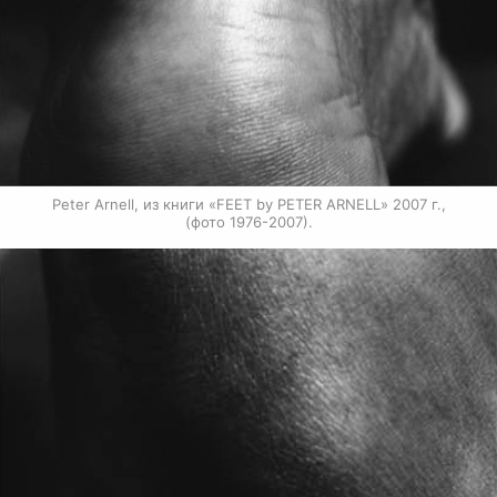
Peter Arnell, из книги «FEET by PETER ARNELL» 2007 г.,

(фото 1976-2007).