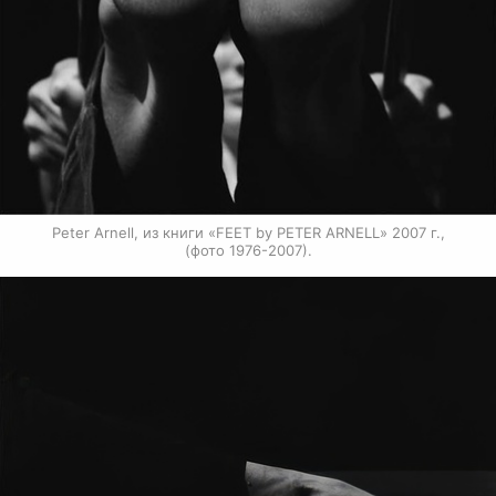
Peter Arnell, из книги «FEET by PETER ARNELL» 2007 г.,

(фото 1976-2007).