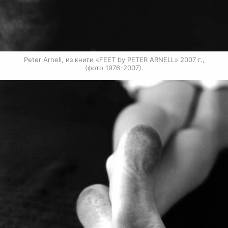
Peter Arnell, из книги «FEET by PETER ARNELL» 2007 г.,

(фото 1976-2007).