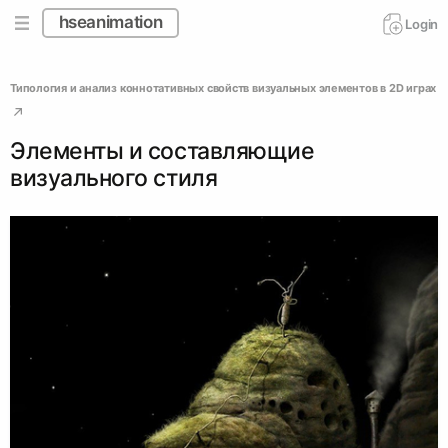
hseanimation
Login
Типология и анализ коннотативных свойств визуальных элементов в 2D играх
Элементы и составляющие
визуального стиля