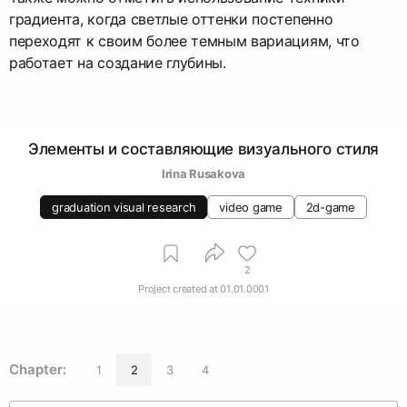
градиента, когда светлые оттенки постепенно
переходят к своим более темным вариациям, что
работает на создание глубины.
Элементы и составляющие визуального стиля
Irina Rusakova
graduation visual research
video game
2d-game
2
Project created at
01.01.0001
Chapter:
1
2
3
4