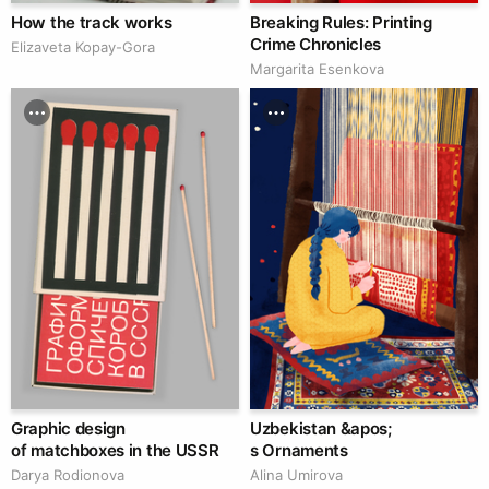
How the track works
Breaking Rules: Printing
Crime Chronicles
Elizaveta Kopay-Gora
Margarita Esenkova
Graphic design
Uzbekistan &apos;
of matchboxes in the USSR
s Ornaments
Darya Rodionova
Alina Umirova