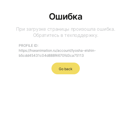
Ошибка
При загрузке страницы произошла ошибка.
Обратитесь в техподдержку.
PROFILE ID:
https://hseanimation.ru/account/lyosha-elshin-
b5cdd45431c04d888f4670fd3ca75113
Go back