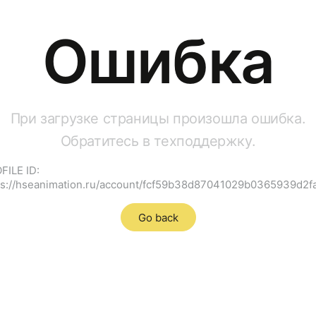
Ошибка
При загрузке страницы произошла ошибка.
Обратитесь в техподдержку.
FILE ID:
ps://hseanimation.ru/account/fcf59b38d87041029b0365939d2f
Go back