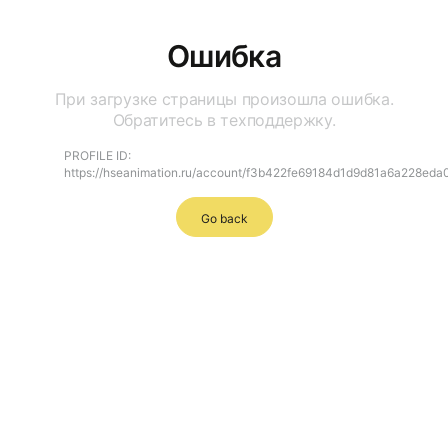
Ошибка
При загрузке страницы произошла ошибка.
Обратитесь в техподдержку.
PROFILE ID:
https://hseanimation.ru/account/f3b422fe69184d1d9d81a6a228eda
Go back