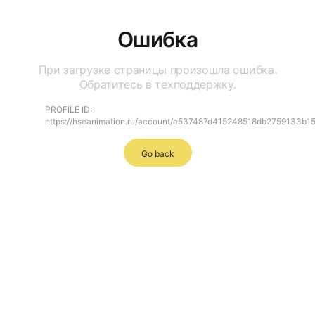
Ошибка
При загрузке страницы произошла ошибка.
Обратитесь в техподдержку.
PROFILE ID:
https://hseanimation.ru/account/e537487d415248518db2759133b1
Go back