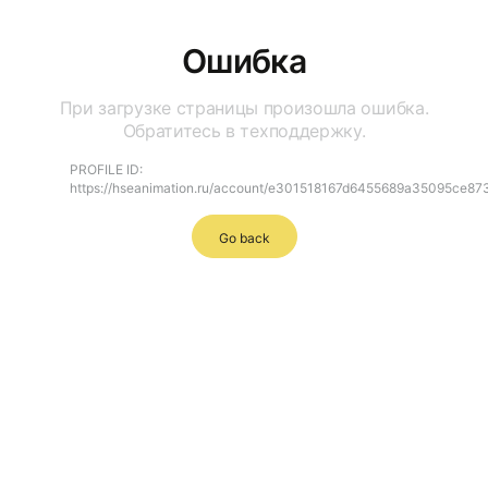
Ошибка
При загрузке страницы произошла ошибка.
Обратитесь в техподдержку.
PROFILE ID:
https://hseanimation.ru/account/e301518167d6455689a35095ce8
Go back