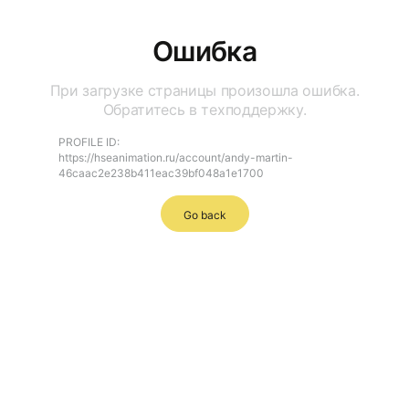
Ошибка
При загрузке страницы произошла ошибка.
Обратитесь в техподдержку.
PROFILE ID:
https://hseanimation.ru/account/andy-martin-
46caac2e238b411eac39bf048a1e1700
Go back