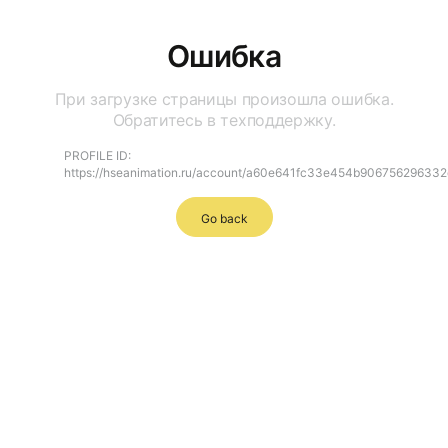
Ошибка
При загрузке страницы произошла ошибка.
Обратитесь в техподдержку.
PROFILE ID:
https://hseanimation.ru/account/a60e641fc33e454b90675629633
Go back