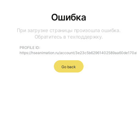
Ошибка
При загрузке страницы произошла ошибка.
Обратитесь в техподдержку.
PROFILE ID:
https://hseanimation.ru/account/3e23c5b62961402589aa60de170
Go back